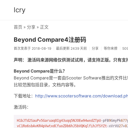
lcry
首页
»
分享
» 正文
Beyond Compare4注册码
首次发表于 2018-08-19
最后更新 2439 天前
分享
等你来撩
50
声明： 激活码来源网络仅供测试试用，请支持正版。只有支
Beyond Compare是什么？
Beyond Compare是一套由Scooter Softwa
比较范围包括目录，文档内容等。
下载地址：
http://www.scootersoftware.com/download.p
激活码：
H1bJTd2SauPv5Garuaq0Ig43uqq5NJOEw94wxdZTpU
-pFB
9
GmyPk
677
vC1Ro6sbAvKR4pVwtxdCfuoZDb6hJ5bVQKqlfihJfSYZt
-xVrVU
27
+
0