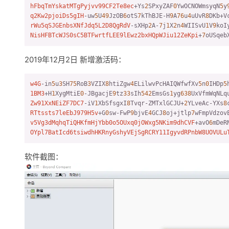
hFbqTmYskatMTgPyjvv99CF2Te8ec
+Ys
2
SPxyZAF
0
YwOCNOWmsyqN
5
y
q2Kw2pjoiDs5gIH
-uw
5
U
49
JzOB
6
otS
7
kThBJE-H
9
A
76
u
4
uUvR
8
rWu5qSJGEnbsXNfJdq5L2D8QgRdV
-sXHp
2
A-
7
j
1
X
2
n
4
WIISvU
1
V
9
NisHFBTcWJS0sC5BTFwrtfLEE9lEwz2bxHQpWJiu12ZeKpi
+
7
oUSqeb
2019年12月2日 新增激活码：
w4G
-in
5
u
3
SH
75
RoB
3
VZIX
8
htiZgw
4
ELilwvPcHAIQWfwfXv
5
n
0
IHDp
5
1BM3
+H
1
XygMtiE
0
-JBgacjE
9
tz
33
sIh
542
EmsGs
1
yg
638
Zw91XxNEiZF7DC7
-iV
1
XbSfsgxI
8
Tvqr-ZMTxlGCJU+
2
YLveAc-YXs
8
RTtssts7leEbJ979H5v
+G
0
sw-FwP
9
bjvE
4
GCJ
8
oj+jtlp
7
v5Vg3dMqhqTiQHKfmHjYbb0o5OUxq0jOWxg5NKim9dhCVF
+avO
6
OYpl7BatIcd6tsiwdhHKRnyGshyVEjSgRCRY11IgyvdRPnbW8UOVULu
软件截图：