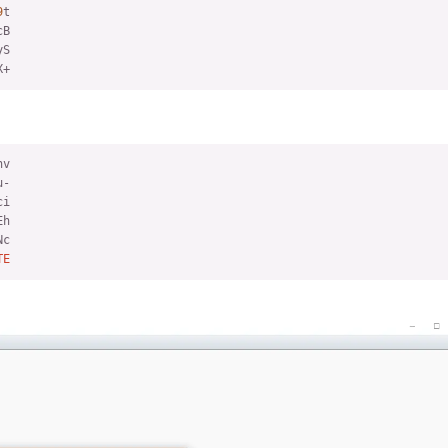
9
X+
TE