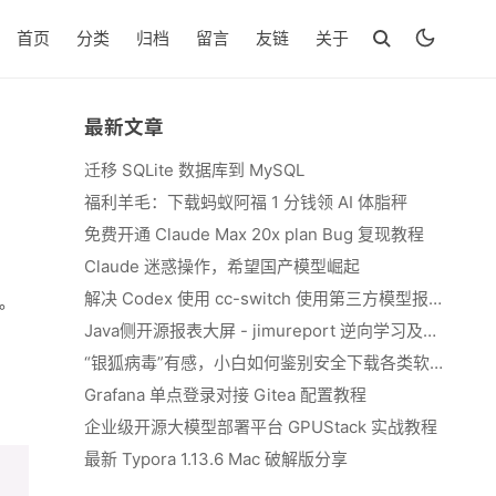
首页
分类
归档
留言
友链
关于
最新文章
迁移 SQLite 数据库到 MySQL
福利羊毛：下载蚂蚁阿福 1 分钱领 AI 体脂秤
免费开通 Claude Max 20x plan Bug 复现教程
Claude 迷惑操作，希望国产模型崛起
解决 Codex 使用 cc-switch 使用第三方模型报错 We&#039;re currently experiencing high demand, which may cause temporary errors.
示。
Java侧开源报表大屏 - jimureport 逆向学习及二开思路
“银狐病毒”有感，小白如何鉴别安全下载各类软件
Grafana 单点登录对接 Gitea 配置教程
企业级开源大模型部署平台 GPUStack 实战教程
最新 Typora 1.13.6 Mac 破解版分享