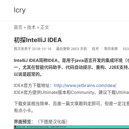
lcry
首页
»
技术
» 正文
初探IntelliJ IDEA
首次发表于 2018-10-16
最后更新 2853 天前
技术
等你来撩
55
IntelliJ IDEA简称IDEA，是用于java语言开发的集成
一，尤其在智能代码助手、代码自动提示、重构、J2EE支持、A
以说是超常的。
IDEA官方下载地址：
http://www.jetbrains.com/idea/
IDEA官方提供Ultimate版本和Community、建议下载
下载安装相当简单、百度一篇文章跟到走即可、但是一定注
有点小卡。
界面预览：
（下图是汉化版）