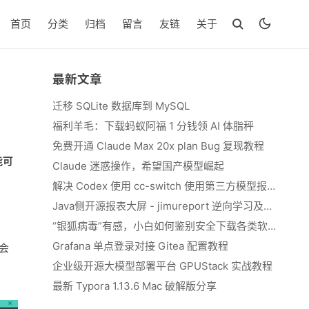
首页
分类
归档
留言
友链
关于
最新文章
迁移 SQLite 数据库到 MySQL
福利羊毛：下载蚂蚁阿福 1 分钱领 AI 体脂秤
免费开通 Claude Max 20x plan Bug 复现教程
能可
Claude 迷惑操作，希望国产模型崛起
解决 Codex 使用 cc-switch 使用第三方模型报错 We&#039;re currently experiencing high demand, which may cause temporary errors.
Java侧开源报表大屏 - jimureport 逆向学习及二开思路
“银狐病毒”有感，小白如何鉴别安全下载各类软件
Grafana 单点登录对接 Gitea 配置教程
会
企业级开源大模型部署平台 GPUStack 实战教程
最新 Typora 1.13.6 Mac 破解版分享