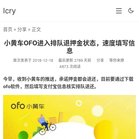
lcry
首页
»
分享
» 正文
首页
小黄车OFO进入排队退押金状态，速度填写信
分类
息
分享
首次发表于 2018-12-18
最后更新 2789 天前
分享
等你来撩
4873 次阅读
技术
今早，收到小黄车的推送，承诺押金都会退还，目前要通过下载
教程
ofo软件，然后填写支付宝信息核实排队退还。
生活
AI
归档
留言