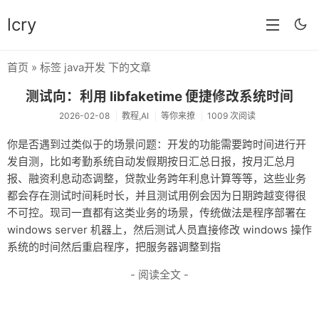
lcry
首页
» 标签 java开发 下的文章
首页
测试向：利用 libfaketime 便捷修改系统时间
分类
2026-02-08
教程,AI
等你来撩
1009 次阅读
分享
你是否遇到过类似于的场景问题：开发的功能需要跨时间进行开
发自测，比如考勤系统自动发假期按日汇总日报，按月汇总月
技术
报、融资利息动态调整，贷款业务跨年利息计算等等，这些业务
教程
都会存在测试时间耗时长，并且测试用例会因为日期跨越变得很
不可控。现司一直都有这类业务的场景，传统做法是程序部署在
生活
windows server 机器上，然后测试人员直接修改 windows 操作
系统的时间然后重启程序，把服务器调整到指
AI
- 阅读全文 -
归档
留言