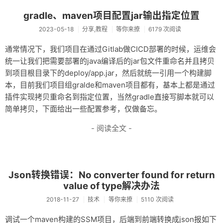
友链
gradle、maven项目配置jar输出指定位置
2023-05-18
分享,教程
等你来撩
6179 次阅读
关于
通常情况下，我们项目在通过Gitlab做CICD部署的时候，运维会
统一让我们把需要部署的java编译后的jar包文件重命名并且拷贝
到项目根目录下的deploy/app.jar，然后就统一引用一个构建脚
本，目前我们项目组gralde和maven项目都有，基本上都是通过
插件实现拷贝重命名到指定位置，当然gradle直接写脚本就可以
简单拷贝，下面给出一些配置参考，仅做备忘。
- 阅读全文 -
Json转换错误：No converter found for return
value of type解决办法
2018-11-27
技术
等你来撩
5110 次阅读
调试一个maven构建的SSM项目，后端到前端转换成json报如下