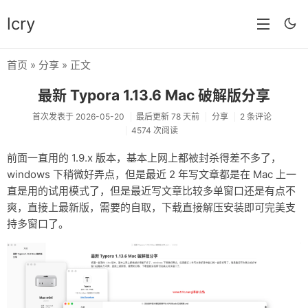
lcry
首页
»
分享
» 正文
首页
最新 Typora 1.13.6 Mac 破解版分享
分类
首次发表于 2026-05-20
最后更新 78 天前
分享
2 条评论
4574 次阅读
分享
前面一直用的 1.9.x 版本，基本上网上都被封杀得差不多了，
技术
windows 下稍微好弄点，但是最近 2 年写文章都是在 Mac 上一
教程
直是用的试用模式了，但是最近写文章比较多单窗口还是有点不
爽，直接上最新版，需要的自取，下载直接解压安装即可完美支
生活
持多窗口了。
AI
归档
留言