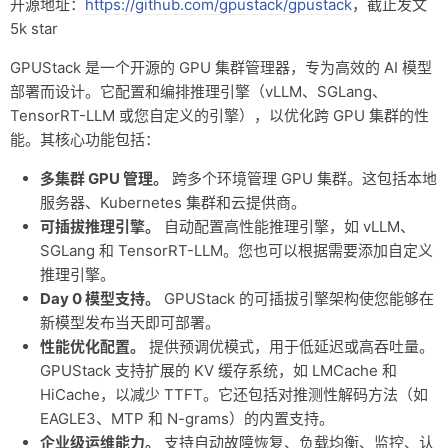
开源地址：
https://github.com/gpustack/gpustack
，截止发文
友链
5k star
关于
GPUStack 是一个开源的 GPU 集群管理器，专为高效的 AI 模型
部署而设计。它配置和编排推理引擎（vLLM、SGLang、
TensorRT-LLM 或您自定义的引擎），以优化跨 GPU 集群的性
能。其核心功能包括：
多集群 GPU 管理。
跨多个环境管理 GPU 集群。这包括本地
服务器、Kubernetes 集群和云提供商。
可插拔推理引擎。
自动配置高性能推理引擎，如 vLLM、
SGLang 和 TensorRT-LLM。您也可以根据需要添加自定义
推理引擎。
Day 0 模型支持。
GPUStack 的可插拔引擎架构使您能够在
新模型发布当天即可部署。
性能优化配置。
提供预调优模式，用于低延迟或高吞吐量。
GPUStack 支持扩展的 KV 缓存系统，如 LMCache 和
HiCache，以减少 TTFT。它还包括对推测性解码方法（如
EAGLE3、MTP 和 N-grams）的内置支持。
企业级运维能力。
支持自动故障恢复、负载均衡、监控、认