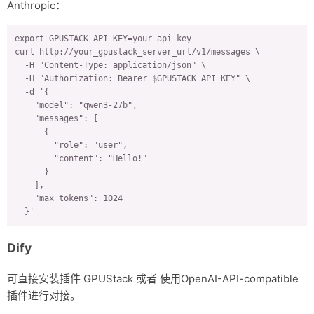
Anthropic：
export GPUSTACK_API_KEY=your_api_key

curl http://your_gpustack_server_url/v1/messages \

  -H "Content-Type: application/json" \

  -H "Authorization: Bearer $GPUSTACK_API_KEY" \

  -d '{

    "model": "qwen3-27b",

    "messages": [

      {

        "role": "user",

        "content": "Hello!"

      }

    ],

    "max_tokens": 1024

  }'
Dify
可直接安装插件 GPUStack 或者 使用OpenAI-API-compatible
插件进行对接。