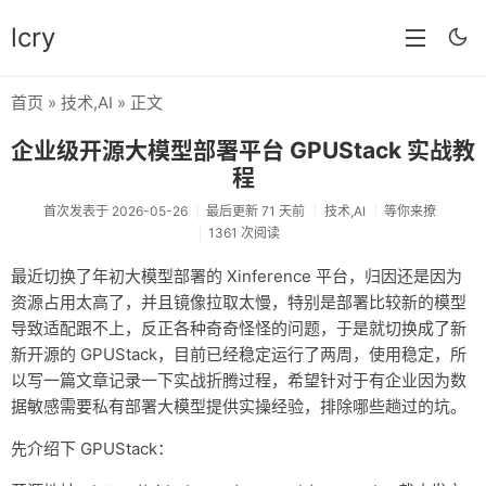
lcry
首页
»
技术
,
AI
» 正文
首页
企业级开源大模型部署平台 GPUStack 实战教
分类
程
分享
首次发表于 2026-05-26
最后更新 71 天前
技术
,
AI
等你来撩
1361 次阅读
技术
最近切换了年初大模型部署的 Xinference 平台，归因还是因为
教程
资源占用太高了，并且镜像拉取太慢，特别是部署比较新的模型
导致适配跟不上，反正各种奇奇怪怪的问题，于是就切换成了新
生活
新开源的 GPUStack，目前已经稳定运行了两周，使用稳定，所
以写一篇文章记录一下实战折腾过程，希望针对于有企业因为数
AI
据敏感需要私有部署大模型提供实操经验，排除哪些趟过的坑。
归档
先介绍下 GPUStack：
留言