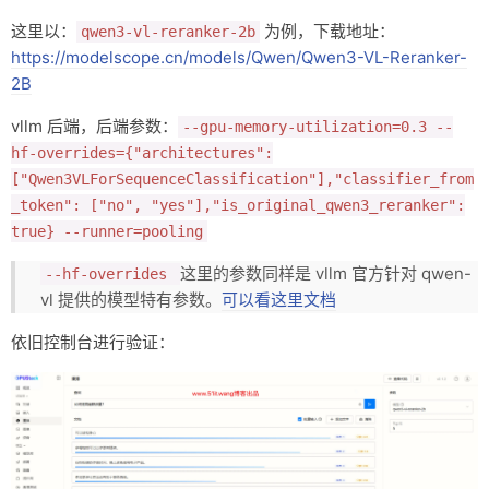
这里以：
为例，下载地址：
qwen3-vl-reranker-2b
https://modelscope.cn/models/Qwen/Qwen3-VL-Reranker-
2B
vllm 后端，后端参数：
--gpu-memory-utilization=0.3 --
hf-overrides={"architectures":
["Qwen3VLForSequenceClassification"],"classifier_from
_token": ["no", "yes"],"is_original_qwen3_reranker":
true} --runner=pooling
这里的参数同样是 vllm 官方针对 qwen-
--hf-overrides
vl 提供的模型特有参数。
可以看这里文档
依旧控制台进行验证：