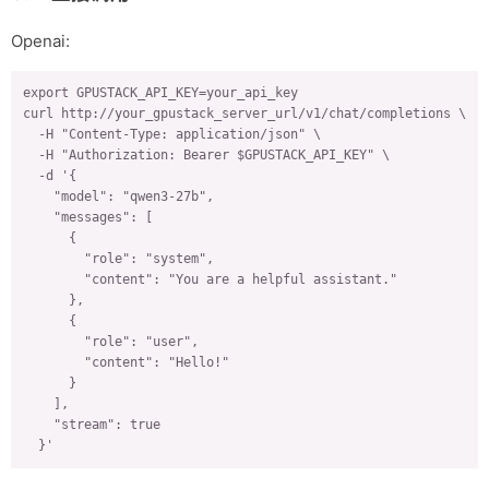
Openai:
export GPUSTACK_API_KEY=your_api_key

curl http://your_gpustack_server_url/v1/chat/completions \

  -H "Content-Type: application/json" \

  -H "Authorization: Bearer $GPUSTACK_API_KEY" \

  -d '{

    "model": "qwen3-27b",

    "messages": [

      {

        "role": "system",

        "content": "You are a helpful assistant."

      },

      {

        "role": "user",

        "content": "Hello!"

      }

    ],

    "stream": true

  }'