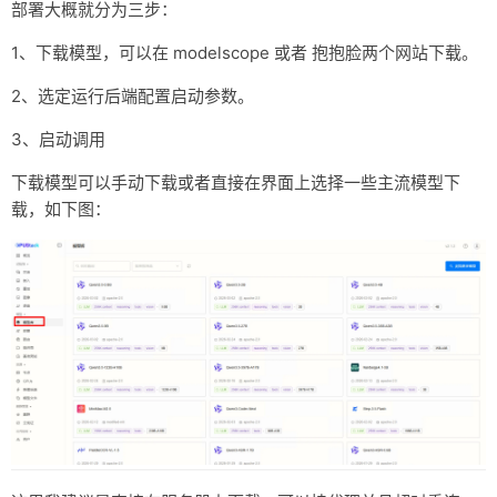
部署大概就分为三步：
count:
all
# 确保识别到你的GPU
capabilities:
 [
gpu
]

1、下载模型，可以在 modelscope 或者 抱抱脸两个网站下载。
# 对应命令末尾的启动参数
2、选定运行后端配置启动参数。
command:
-
--server-url
3、启动调用
-
http://192.168.x.x:8081
-
--worker-ip
下载模型可以手动下载或者直接在界面上选择一些主流模型下
-
192.168
.0
.110
载，如下图：