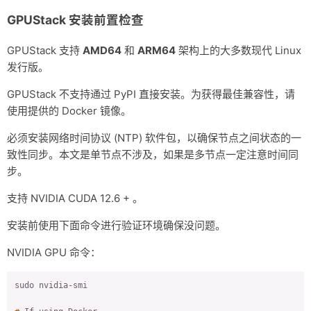
#
 设置 Docker 的 apt 仓库
GPUStack 安装前置检查
apt-get update && apt-get install ca-certificates curl

install -m 0755 -d /etc/apt/keyrings

GPUStack 支持
AMD64
和
ARM64
架构上的大多数现代 Linux
curl -fsSL https://download.docker.com/linux/ubuntu/gpg -o /e
发行版。
chmod a+r /etc/apt/keyrings/docker.asc

echo \

GPUStack 不支持通过 PyPI 直接安装。为获得最佳兼容性，请
  $
(. /etc/os-release && 
echo
"
$VERSION_CODENAME
"
) stable
" | 
使用提供的 Docker 镜像。
必须安装网络时间协议 (NTP) 软件包，以确保节点之间状态的一
#
 安装 Docker 
致性同步。本文是单节点不涉及，如果是多节点一定注意时间同
步。
#
 检查 docker 
支持 NVIDIA CUDA 12.6 + 。
#
 安装 NVIDIA Container Toolkit
安装前使用下面命令进行验证环境确保没问题。
curl -fsSL https://nvidia.github.io/libnvidia-container/gpgke
  && curl -s -L https://nvidia.github.io/libnvidia-container/
NVIDIA GPU 命令：
    sed 's#deb https://#deb [signed-by=/usr/share/keyrings/nv
    sudo tee /etc/apt/sources.list.d/nvidia-container-toolkit
#
 安装 NVIDIA Container Toolkit