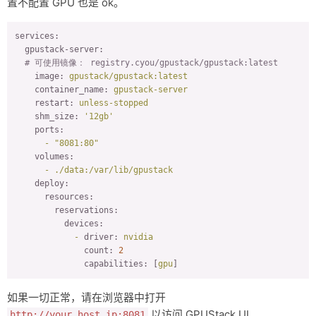
置不配置 GPU 也是 ok。
services:
gpustack-server:
# 可使用镜像： registry.cyou/gpustack/gpustack:latest
image:
gpustack/gpustack:latest
container_name:
gpustack-server
restart:
unless-stopped
shm_size:
'12gb'
ports:
-
"8081:80"
volumes:
-
./data:/var/lib/gpustack
deploy:
resources:
reservations:
devices:
-
driver:
nvidia
count:
2
capabilities:
 [
gpu
]
如果一切正常，请在浏览器中打开
以访问 GPUStack UI。
http://your_host_ip:8081