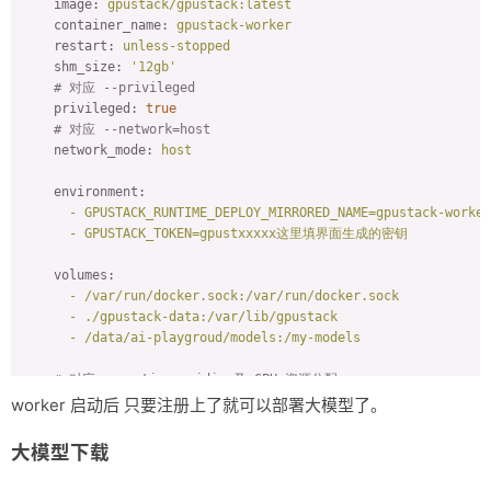
image:
gpustack/gpustack:latest
container_name:
gpustack-worker
restart:
unless-stopped
shm_size:
'12gb'
# 对应 --privileged
privileged:
true
# 对应 --network=host
network_mode:
host
environment:
-
GPUSTACK_RUNTIME_DEPLOY_MIRRORED_NAME=gpustack-worker
-
GPUSTACK_TOKEN=gpustxxxxx这里填界面生成的密钥
volumes:
-
/var/run/docker.sock:/var/run/docker.sock
-
./gpustack-data:/var/lib/gpustack
-
/data/ai-playgroud/models:/my-models
# 对应 --runtime nvidia 及 GPU 资源分配
deploy:
worker 启动后 只要注册上了就可以部署大模型了。
resources:
reservations:
大模型下载
devices:
-
driver:
nvidia