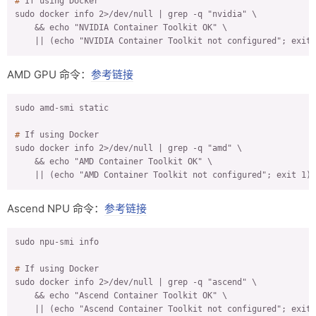
#
 If using Docker
sudo docker info 2>/dev/null | grep -q "nvidia" \

#
 使用 nvidia-ctk 命令配置容器运行时
    && echo "NVIDIA Container Toolkit OK" \

    || (echo "NVIDIA Container Toolkit not configured"; exit 
#
 检查 daemon.json 文件的配置 并添加国内镜像
AMD GPU 命令：
参考链接
#
 重启 docker 使配置生效
#
 If using Docker
#
 运行一个示例的 CUDA 容器来验证安装
sudo docker info 2>/dev/null | grep -q "amd" \

    && echo "AMD Container Toolkit OK" \

    || (echo "AMD Container Toolkit not configured"; exit 1)
Ascend NPU 命令：
参考链接
#
 If using Docker
sudo docker info 2>/dev/null | grep -q "ascend" \

    && echo "Ascend Container Toolkit OK" \

    || (echo "Ascend Container Toolkit not configured"; exit 