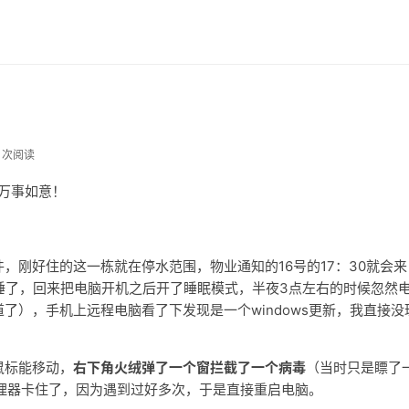
9 次阅读
，万事如意！
，刚好住的这一栋就在停水范围，物业通知的16号的17：30就会来
睡了，回来把电脑开机之后开了睡眠模式，半夜3点左右的时候忽然
了），手机上远程电脑看了下发现是一个windows更新，我直接没
鼠标能移动，
右下角火绒弹了一个窗拦截了一个病毒
（当时只是瞟了
管理器卡住了，因为遇到过好多次，于是直接重启电脑。