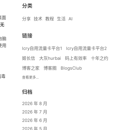
分类
桌面
分享
技术
教程
生活
AI
无
链接
电脑
使用
lcry自用流量卡平台1
lcry自用流量卡平台2
姬长信
大灰hurbai
码上有效率
十年之约
博客之家
博客圈
BlogsClub
病毒
查看更多...
归档
2026 年 8 月
2026 年 7 月
2026 年 6 月
2026 年 5 月