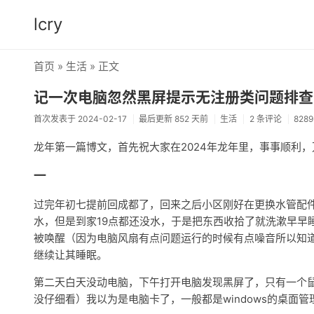
lcry
首页
»
生活
» 正文
记一次电脑忽然黑屏提示无注册类问题排查
首次发表于 2024-02-17
最后更新 852 天前
生活
2 条评论
828
龙年第一篇博文，首先祝大家在2024年龙年里，事事顺利
一
过完年初七提前回成都了，回来之后小区刚好在更换水管配件
水，但是到家19点都还没水，于是把东西收拾了就洗漱早早
被唤醒（因为电脑风扇有点问题运行的时候有点噪音所以知道
继续让其睡眠。
第二天白天没动电脑，下午打开电脑发现黑屏了，只有一个
没仔细看）我以为是电脑卡了，一般都是windows的桌面