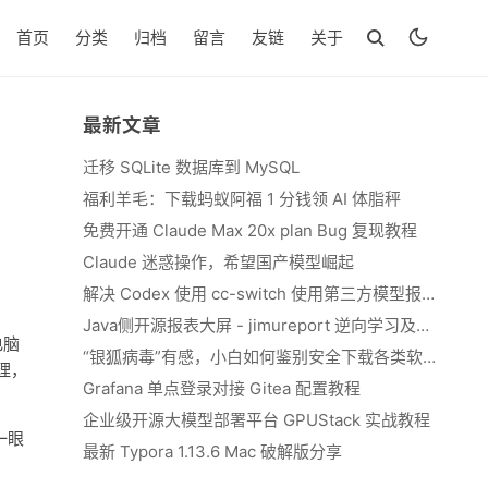
首页
分类
归档
留言
友链
关于
最新文章
迁移 SQLite 数据库到 MySQL
福利羊毛：下载蚂蚁阿福 1 分钱领 AI 体脂秤
免费开通 Claude Max 20x plan Bug 复现教程
Claude 迷惑操作，希望国产模型崛起
解决 Codex 使用 cc-switch 使用第三方模型报错 We&#039;re currently experiencing high demand, which may cause temporary errors.
Java侧开源报表大屏 - jimureport 逆向学习及二开思路
电脑
“银狐病毒”有感，小白如何鉴别安全下载各类软件
理，
Grafana 单点登录对接 Gitea 配置教程
企业级开源大模型部署平台 GPUStack 实战教程
一眼
最新 Typora 1.13.6 Mac 破解版分享